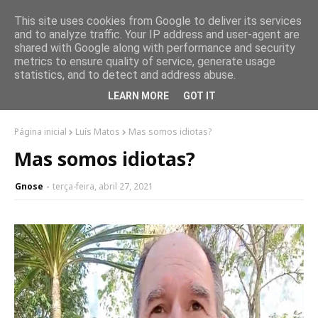
This site uses cookies from Google to deliver its services
and to analyze traffic. Your IP address and user-agent are
shared with Google along with performance and security
metrics to ensure quality of service, generate usage
statistics, and to detect and address abuse.
LEARN MORE
GOT IT
Página inicial
Luís Matos
Mas somos idiotas?
Mas somos idiotas?
Gnose
terça-feira, abril 27, 2021